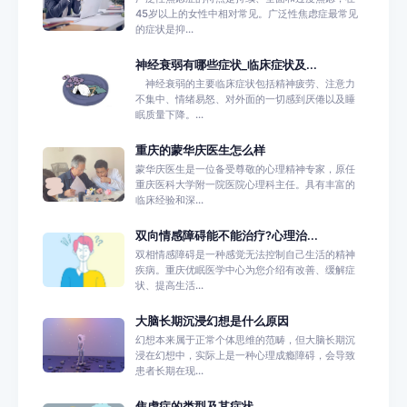
45岁以上的女性中相对常见。广泛性焦虑症最常见
的症状是抑...
神经衰弱有哪些症状_临床症状及...
神经衰弱的主要临床症状包括精神疲劳、注意力
不集中、情绪易怒、对外面的一切感到厌倦以及睡
眠质量下降。...
重庆的蒙华庆医生怎么样
蒙华庆医生是一位备受尊敬的心理精神专家，原任
重庆医科大学附一院医院心理科主任。具有丰富的
临床经验和深...
双向情感障碍能不能治疗?心理治...
双相情感障碍是一种感觉无法控制自己生活的精神
疾病。重庆优眠医学中心为您介绍有改善、缓解症
状、提高生活...
大脑长期沉浸幻想是什么原因
幻想本来属于正常个体思维的范畴，但大脑长期沉
浸在幻想中，实际上是一种心理成瘾障碍，会导致
患者长期在现...
焦虑症的类型及其症状