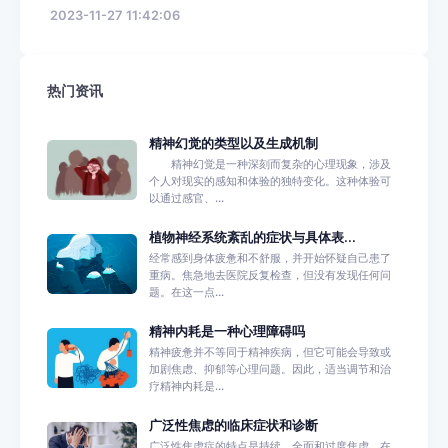
2023-11-27 11:42:06
热门资讯
精神幻觉的类型以及生成机制
精神幻觉是一种深刻而复杂的心理现象，涉及
个人对现实的感知和体验的独特变化。这种体验可
以通过感官、...
植物神经系统紊乱的症状与具体表...
经常感到身体疲惫和不舒服，并开始怀疑自己患了
重病。焦急地去医院反复检查，但没有发现任何问
题。在这一点...
精神内耗是一种心理障碍吗
精神疲惫并不等同于精神疾病，但它可能会导致或
加剧焦虑、抑郁等心理问题。因此，适当调节和治
疗精神内耗是...
广泛性焦虑的临床症状和诊断
广泛性焦虑症的特点是持续、全面和过度焦虑，在