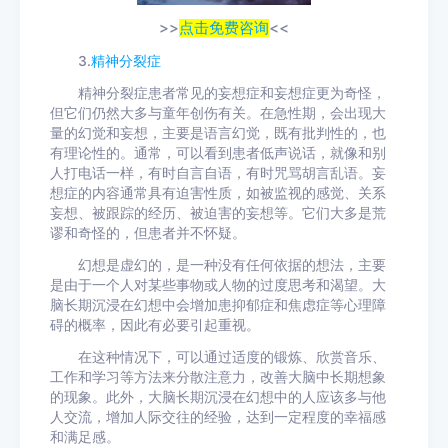
>>
点击免费咨询
<<
3.
精神分裂症
精神分裂症患者常见的妄想症和妄想症更为奇怪，
但它们仍然大多与童年创伤有关。在急性期，会出现大
量的幻觉和妄想，主要是语言幻觉，既有批判性的，也
有理论性的。通常，可以看到患者低声说话，就像和别
人打电话一样，有时自言自语，有时咒骂胡言乱语。妄
想症的内容通常具有迫害性质，如被监视的感觉、关系
妄想、被跟踪的经历、被迫害的妄想等。它们大多是荒
谬和奇怪的，但患者并不怀疑。
幻想是虚幻的，是一种没有任何依据的想法，主要
是由于一个人对某些事物或人物的过度思考和渴望。大
脑长期沉浸在幻想中会增加患抑郁症和焦虑症等心理障
碍的概率，因此有必要引起重视。
在这种情况下，可以通过适度的锻炼、欣赏音乐、
工作和学习等方法来分散注意力，改善大脑中长期想象
的现象。此外，大脑长期沉浸在幻想中的人应该多与他
人交流，增加人际交往的经验，达到一定程度的幸福感
和满足感。