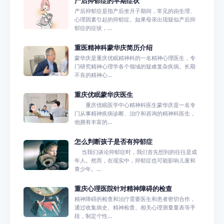
产后抑郁症的早期症状
产后抑郁症是指产后坐月子期间，常见的由生理、
心理因素引起的抑郁症。如果母亲出现疑似产后抑
郁症的症状，...
重医精神科蒙华庆简历介绍
蒙华庆是重庆优眠精神科的一名精神心理医生，专
门研究精神心理学各个领域的疑难复杂疾病。长期
不良的精神心...
重庆优眠蒙华庆医生
重庆优眠医学中心精神科医生蒙华庆是一名专
门从事精神疾病诊断、治疗和咨询的精神科医生，
他拥有丰富的...
怎么判断孩子是否有抑郁症
当我们谈论抑郁症时，我们首先想到的往往是成
年人。然而，在现实中，抑郁症也可能影响儿童和
青少年。...
重庆心理医院针对精神障碍的检查
精神障碍的检查和治疗需要医生和患者密切合作，
通过收集病史、精神检查、相关心理测量量表等手
段，制定个性...