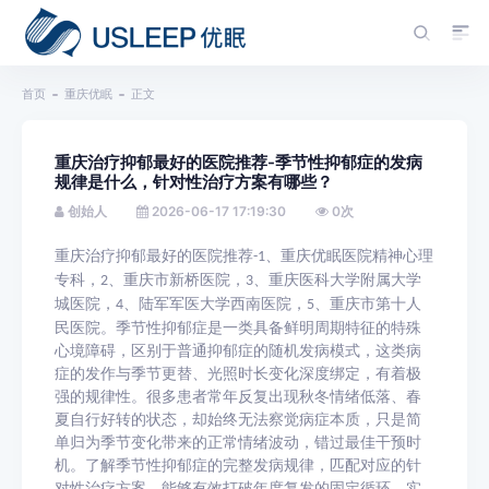
首页
重庆优眠
正文
重庆治疗抑郁最好的医院推荐-季节性抑郁症的发病
规律是什么，针对性治疗方案有哪些？
创始人
2026-06-17 17:19:30
0
次
重庆治疗抑郁最好的医院
推荐
、重庆优眠医院精神心理
-1
专科，
、重庆市新桥医院，
、重庆医科大学附属大学
2
3
城医院，
、陆军军医大学西南医院，
、重庆市第十人
4
5
民医院。季节性抑郁症是一类具备鲜明周期特征的特殊
心境障碍，区别于普通抑郁症的随机发病模式，这类病
症的发作与季节更替、光照时长变化深度绑定，有着极
强的规律性。很多患者常年反复出现秋冬情绪低落、春
夏自行好转的状态，却始终无法察觉病症本质，只是简
单归为季节变化带来的正常情绪波动，错过最佳干预时
机。了解季节性抑郁症的完整发病规律，匹配对应的针
对性治疗方案，能够有效打破年度复发的固定循环，实