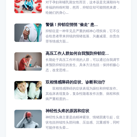
对于孕妇和哺乳期女性而言，这本该是充满期待与
幸福的特殊时期，然而，抑郁症却可能悄然来袭，
给她们的身心...
警惕！抑郁症悄悄 “偷走” 患...
抑郁症是一种常见且严重的精神心理疾病，它不仅
会给患者带来持续的情绪低落、兴趣减退、自责自
罪等情感方面...
高压工作人群如何自我预防抑郁症...
长期处于高压工作环境的人群，可以通过自我调节
来预防抑郁症的发生。具体方法包括：保持积极心
态，改变思维...
双相情感障碍的症状、诊断和治疗
双相情感障碍的症状表现为躁狂和抑郁发作。
其临床表现复杂，复杂性随着发作次数、病程和疾
病严重程度的...
神经性头疼的原因和症状
神经性头痛主要是由精神紧张、情绪因素引起，症
状包括持续性头部闷痛、压迫感、沉重感等，同时
可能伴有头晕...