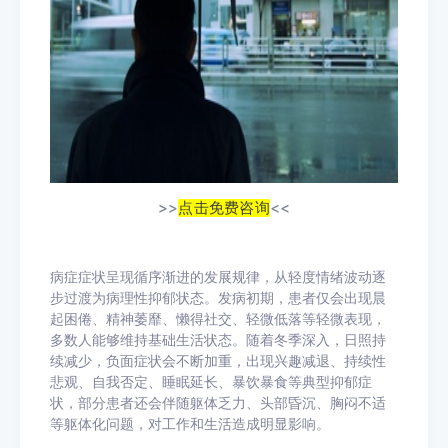
>>
点击免费咨询
<<
病症症状呈现循序渐进的发展规律，从轻度情绪波动逐
步过渡为病理性抑郁状态。发病初期，患者仅会出现晨
起困倦、精神萎靡、懒得社交、轻微低落等轻微表现，
多数人能够维持基础生活状态。随着冬季深入，日照持
续减少，负面症状会不断加重，出现兴趣减退、持续性
悲观、自我否定、睡眠延长、暴饮暴食等典型抑郁症
状，部分患者还会伴随躯体乏力、头部昏沉、胸闷不适
等躯体化问题，对工作和生活造成明显影响。