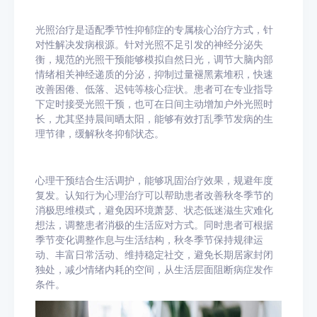
光照治疗是适配季节性抑郁症的专属核心治疗方式，针
对性解决发病根源。针对光照不足引发的神经分泌失
衡，规范的光照干预能够模拟自然日光，调节大脑内部
情绪相关神经递质的分泌，抑制过量褪黑素堆积，快速
改善困倦、低落、迟钝等核心症状。患者可在专业指导
下定时接受光照干预，也可在日间主动增加户外光照时
长，尤其坚持晨间晒太阳，能够有效打乱季节发病的生
理节律，缓解秋冬抑郁状态。
心理干预结合生活调护，能够巩固治疗效果，规避年度
复发。认知行为心理治疗可以帮助患者改善秋冬季节的
消极思维模式，避免因环境萧瑟、状态低迷滋生灾难化
想法，调整患者消极的生活应对方式。同时患者可根据
季节变化调整作息与生活结构，秋冬季节保持规律运
动、丰富日常活动、维持稳定社交，避免长期居家封闭
独处，减少情绪内耗的空间，从生活层面阻断病症发作
条件。