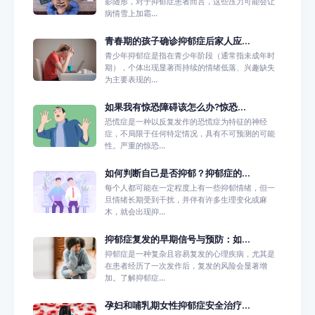
影随形，对于抑郁症患者而言，这些压力可能会让
病情雪上加霜...
青春期的孩子确诊抑郁症后家人应...
青少年抑郁症是指在青少年阶段（通常指未成年时
期），个体出现显著而持续的情绪低落、兴趣缺失
为主要表现的...
如果我有惊恐障碍该怎么办?惊恐...
恐慌症是一种以反复发作的恐慌症为特征的神经
症，不局限于任何特定情况，具有不可预测的可能
性。严重的惊恐...
如何判断自己是否抑郁？抑郁症的...
每个人都可能在一定程度上有一些抑郁情绪，但一
旦情绪长期受到干扰，并伴有许多生理变化或麻
木，就会出现抑...
抑郁症复发的早期信号与预防：如...
抑郁症是一种复杂且容易复发的心理疾病，尤其是
在患者经历了一次发作后，复发的风险会显著增
加。了解抑郁症...
孕妇和哺乳期女性抑郁症安全治疗...