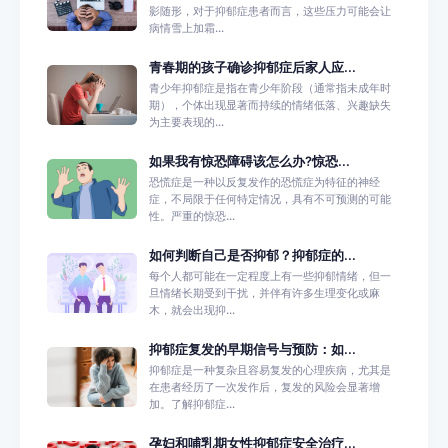
影随形，对于抑郁症患者而言，这些压力可能会让
病情雪上加霜...
青春期的孩子确诊抑郁症后家人应...
青少年抑郁症是指在青少年阶段（通常指未成年时
期），个体出现显著而持续的情绪低落、兴趣缺失
为主要表现的...
如果我有惊恐障碍该怎么办?惊恐...
恐慌症是一种以反复发作的恐慌症为特征的神经
症，不局限于任何特定情况，具有不可预测的可能
性。严重的惊恐...
如何判断自己是否抑郁？抑郁症的...
每个人都可能在一定程度上有一些抑郁情绪，但一
旦情绪长期受到干扰，并伴有许多生理变化或麻
木，就会出现抑...
抑郁症复发的早期信号与预防：如...
抑郁症是一种复杂且容易复发的心理疾病，尤其是
在患者经历了一次发作后，复发的风险会显著增
加。了解抑郁症...
孕妇和哺乳期女性抑郁症安全治疗...