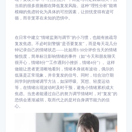
当前的很多措施都在降低复发风险。这种“理性分析”能将
模糊的焦虑转化为具体的可控因素，让担忧变得有迹可
循，而非笼罩在未知的恐惧中。​
在日常中建立
“情绪监测与调节”的小习惯，也能有效疏导
复发焦虑。不必时刻警惕“是否要复发”，而是每天花几分
钟记录自己的情绪状态——比如用
分评价当天的情绪
1-10
愉悦度，简单标注影响情绪的事件（如“今天和朋友聊天
很开心，情绪
分”“工作遇到小挫折，情绪
分”）。这样
8
4
做能让患者更清晰地看到，情绪本身就有波动，偶尔的
低落是正常现象，并非复发的信号。同时，结合治疗期
间学到的情绪调节方法，如深呼吸、冥想、轻度运动
等，在情绪出现波动时及时干预，避免小情绪累积成大
焦虑。当患者能通过自己的努力调节情绪时，对“复发”的
恐惧会逐渐减弱，取而代之的是对自身调节能力的信
心。​