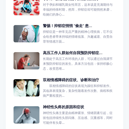
对于孕妇和哺乳期女性而言，这本该是充满期待与
幸福的特殊时期，然而，抑郁症却可能悄然来袭，
给她们的身心...
警惕！抑郁症悄悄 “偷走” 患...
抑郁症是一种常见且严重的精神心理疾病，它不仅
会给患者带来持续的情绪低落、兴趣减退、自责自
罪等情感方面...
高压工作人群如何自我预防抑郁症...
长期处于高压工作环境的人群，可以通过自我调节
来预防抑郁症的发生。具体方法包括：保持积极心
态，改变思维...
双相情感障碍的症状、诊断和治疗
双相情感障碍的症状表现为躁狂和抑郁发作。
其临床表现复杂，复杂性随着发作次数、病程和疾
病严重程度的...
神经性头疼的原因和症状
神经性头痛主要是由精神紧张、情绪因素引起，症
状包括持续性头部闷痛、压迫感、沉重感等，同时
可能伴有头晕...