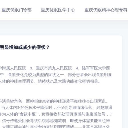
重庆优眠门诊部
重庆优眠医学中心
重庆优眠精神心理专科
明显增加或减少的症状？
学附属人民医院，
、重庆市第九人民医院，
、陆军军医大学西
3
4
中，食欲变化是较为典型的症状之一，部分患者会出现食欲明显
体的神经生理调节、情绪状态及大脑功能变化密切相关。​
扮演关键角色，而抑郁症患者的神经递质平衡往往会出现紊乱。
，当人体内
羟色胺水平降低时，不仅会导致情绪低落、兴趣减退
5-
为人体的“食欲中枢”，负责接收和处理饥饿感与饱腹感信号，
5-
，信号传递受阻会导致饥饿感感知减弱，即使身体需要能量也难
，大脑可能会通过寻求食物来试图调节情绪——尤其是高碳水化