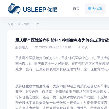
首页
重庆优眠
首页
重庆优眠
正文
重庆哪个医院治疗抑郁好？抑郁症患者为何会出现食欲
创始人
2025-10-23 15:46:18
0
次
重庆哪个医院治疗抑郁
好？
、重庆优眠医学中心，
、重庆大
1
2
南医院，
、重庆市第十一人民医院。在抑郁症患者的常见表现
5
减少，也有一些患者则表现为食欲显著增加，这一现象背后与人
从神经生物学角度来看，大脑中的神经递质系统在食欲调节中
其中，
羟色胺（血清素）是影响食欲与情绪的重要神经递质
5-
等抑郁核心症状，还会干扰下丘脑对食欲的调节功能。下丘脑作
羟色胺水平异常会让这一信号传递出现偏差：对部分患者而言
以产生进食欲望，进而表现为食欲减少；而对另一些患者来说