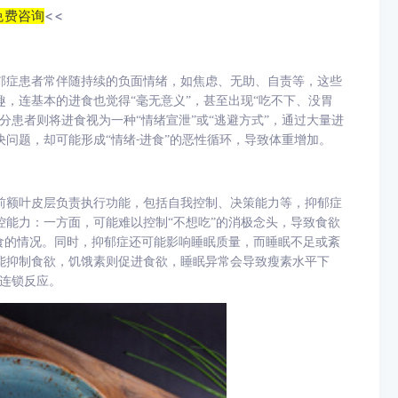
免费咨询
<<
郁症患者常伴随持续的负面情绪，如焦虑、无助、自责等，这些
趣，连基本的进食也觉得
“毫无意义”，甚至出现“吃不下、没胃
分患者则将进食视为一种“情绪宣泄”或“逃避方式”，通过大量进
决问题，却可能形成“情绪
进食”的恶性循环，导致体重增加。​
-
前额叶皮层负责执行功能，包括自我控制、决策能力等，抑郁症
控能力：一方面，可能难以控制
“不想吃”的消极念头，导致食欲
食的情况。同时，抑郁症还可能影响睡眠质量，而睡眠不足或紊
能抑制食欲，饥饿素则促进食欲，睡眠异常会导致瘦素水平下
连锁反应。​