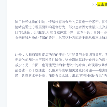
>>
点击
除了神经递质的影响，情绪状态与食欲的关联也十分紧密。抑
情绪会通过心理层面影响进食行为。部分患者因对生活失去兴
口”的感受，长期如此可能导致体重下降、营养不良；而另一部
食来转移对负面情绪的关注，尽管这种方式并不能从根本上解
此外，大脑前额叶皮层功能的变化也可能参与食欲调节异常。
患者的前额叶皮层活性往往降低，这会影响其对进食行为的调
减少；另一方面，也可能无法约束“想吃”的冲动，出现暴饮暴
乱会进一步干扰瘦素、饥饿素等食欲相关激素的分泌——瘦素
降、饥饿素水平升高，加剧食欲紊乱，形成“抑郁
睡眠
食欲”的
-
-