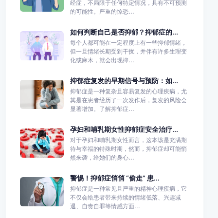
经症，不局限于任何特定情况，具有不可预测
的可能性。严重的惊恐...
如何判断自己是否抑郁？抑郁症的...
每个人都可能在一定程度上有一些抑郁情绪，
但一旦情绪长期受到干扰，并伴有许多生理变
化或麻木，就会出现抑...
抑郁症复发的早期信号与预防：如...
抑郁症是一种复杂且容易复发的心理疾病，尤
其是在患者经历了一次发作后，复发的风险会
显著增加。了解抑郁症...
孕妇和哺乳期女性抑郁症安全治疗...
对于孕妇和哺乳期女性而言，这本该是充满期
待与幸福的特殊时期，然而，抑郁症却可能悄
然来袭，给她们的身心...
警惕！抑郁症悄悄 “偷走” 患...
抑郁症是一种常见且严重的精神心理疾病，它
不仅会给患者带来持续的情绪低落、兴趣减
退、自责自罪等情感方面...