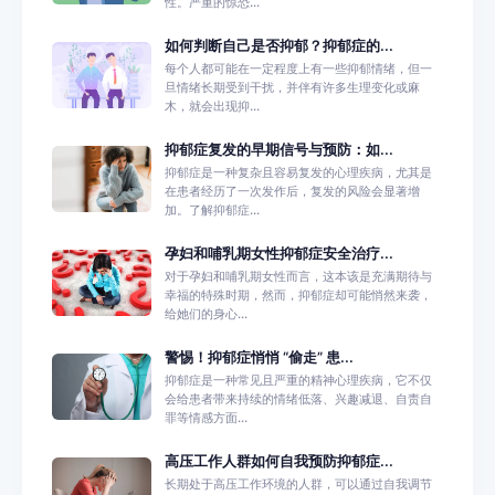
性。严重的惊恐...
如何判断自己是否抑郁？抑郁症的...
每个人都可能在一定程度上有一些抑郁情绪，但一
旦情绪长期受到干扰，并伴有许多生理变化或麻
木，就会出现抑...
抑郁症复发的早期信号与预防：如...
抑郁症是一种复杂且容易复发的心理疾病，尤其是
在患者经历了一次发作后，复发的风险会显著增
加。了解抑郁症...
孕妇和哺乳期女性抑郁症安全治疗...
对于孕妇和哺乳期女性而言，这本该是充满期待与
幸福的特殊时期，然而，抑郁症却可能悄然来袭，
给她们的身心...
警惕！抑郁症悄悄 “偷走” 患...
抑郁症是一种常见且严重的精神心理疾病，它不仅
会给患者带来持续的情绪低落、兴趣减退、自责自
罪等情感方面...
高压工作人群如何自我预防抑郁症...
长期处于高压工作环境的人群，可以通过自我调节