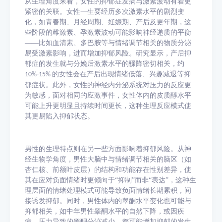
从生理角度来看，女性的抑郁症发病与激素波动有着更
紧密的关联。女性一生要经历多次激素水平的剧烈变
化，如青春期、月经周期、妊娠期、产后及更年期，这
些阶段的雌激素、孕激素波动可能影响神经递质的平衡
——比如血清素、多巴胺等与情绪调节相关的物质分泌
易受激素影响，进而增加抑郁风险。研究显示，产后抑
郁症的发生就与分娩后激素水平的骤降密切相关，约
的女性会在产后出现情绪低落、兴趣减退等抑
10%-15%
郁症状。此外，女性的神经内分泌系统对压力的反应更
为敏感，面对相同的应激事件，女性体内的皮质醇水平
可能上升更明显且持续时间更长，这种生理反应模式使
其更易陷入抑郁状态。​
男性的生理特点则在另一些方面影响着抑郁风险。从神
经生物学角度，男性大脑中与情绪调节相关的脑区（如
杏仁核、前额叶皮层）的结构和功能存在性别差异，使
其在应对负面情绪时更倾向于
“抑制”而非“表达”，这种生
理层面的情绪处理模式可能导致负面情绪长期累积，间
接诱发抑郁。同时，男性体内的睾酮水平变化也可能与
抑郁相关，如中年男性睾酮水平的自然下降，或因疾
病、压力导致的睾酮分泌减少，都可能增加抑郁的发生