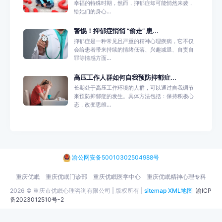
幸福的特殊时期，然而，抑郁症却可能悄然来袭，
给她们的身心...
警惕！抑郁症悄悄 “偷走” 患...
抑郁症是一种常见且严重的精神心理疾病，它不仅
会给患者带来持续的情绪低落、兴趣减退、自责自
罪等情感方面...
高压工作人群如何自我预防抑郁症...
长期处于高压工作环境的人群，可以通过自我调节
来预防抑郁症的发生。具体方法包括：保持积极心
态，改变思维...
渝公网安备50010302504988号
重庆优眠
重庆优眠门诊部
重庆优眠医学中心
重庆优眠精神心理专科
2026 © 重庆市优眠心理咨询有限公司 | 版权所有 |
sitemap
XML地图
渝ICP
备2023012510号-2