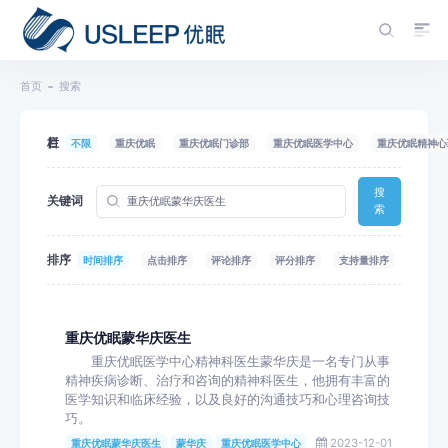
首页
搜索
栏目
不限
重庆优眠
重庆优眠门诊部
重庆优眠医学中心
重庆优眠精神心
搜
关键词
索
排序
时间排序
点击排序
评论排序
评分排序
支持量排序
重庆优眠蒙华庆医生
重庆优眠医学中心精神科医生蒙华庆是一名专门从事
精神疾病诊断、治疗和咨询的精神科医生，他拥有丰富的
医学知识和临床经验，以及良好的沟通技巧和心理咨询技
巧。
2023-12-01
重庆优眠蒙华庆医生
蒙华庆
重庆优眠医学中心