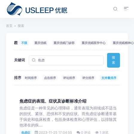
首页
搜索
栏目
不限
重庆优眠
重庆优眠门诊部
重庆优眠医学中心
重庆优眠精神心
搜
关键词
索
排序
时间排序
点击排序
评论排序
评分排序
支持量排序
焦虑症的表现、症状及诊断标准介绍
焦虑症是一种常见的心理障碍，通常表现为持续或不适当
的担忧、紧张、恐惧和不安的症状。而焦虑症诊断通常基
于病史和临床检查，包括身体检查和心理评估，以排除其
他潜在的疾...
2023-11-25 17:04:55
0 评论
1 浏览
焦虑症