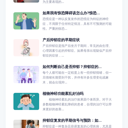
为主要表现的...
如果我有惊恐障碍该怎么办?惊恐...
恐慌症是一种以反复发作的恐慌症为特征的神经
症，不局限于任何特定情况，具有不可预测的可能
性。严重的惊恐...
产后抑郁症的早期症状
产后抑郁症是指产后坐月子期间，常见的由生理、
心理因素引起的抑郁症。如果母亲出现疑似产后抑
郁症的症状，...
如何判断自己是否抑郁？抑郁症的...
每个人都可能在一定程度上有一些抑郁情绪，但一
旦情绪长期受到干扰，并伴有许多生理变化或麻
木，就会出现抑...
植物神经功能紊乱好治吗
植物神经紊乱的治疗效果因个体而异。对于大
多数植物神经紊乱障碍的患者，合理的治疗可以带
来更好的改善...
抑郁症复发的早期信号与预防：如...
抑郁症是一种复杂且容易复发的心理疾病，尤其是