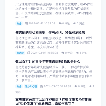
广泛性焦虑症的特点是持续、全面和过度焦虑，在45岁以
上的女性中相对常见。广泛性焦虑症最常见的症状是抑
郁、不良情绪和社交焦虑症，在临床实践中，74%的患者
一生中至...
2024-02-17 10:33:03
0 评论
2 浏览
焦虑
焦虑症的症状和表现，伴有恐惧、紧张和危险感
焦虑症患者不同于一般的焦虑状态，因为他们属于一种没
有充分理由的异常焦虑状态，通常伴有莫名其妙的持续精
神紧张、恐慌、不安或身体不适。
2024-03-07 10:55:28
0 评论
1 浏览
焦虑症
数以百万计的青少年有焦虑症吗?原因是什么
焦虑是青少年最常见的情绪反应，属于一种适应性反应。
适当的焦虑可以帮助青少年提高解决问题和学习能力。然
而，当焦虑达到顶峰时，严重的情绪会影响他们的日常生
活，甚至导...
2024-03-26 10:24:38
0 评论
1
焦虑
青少年心理
浏览
重庆哪家医院可以治疗抑郁症？抑郁症患者治疗期间
因“担心复发”产生新焦虑，该如何疏导？