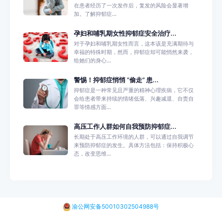
在患者经历了一次发作后，复发的风险会显著增
加。了解抑郁症...
孕妇和哺乳期女性抑郁症安全治疗...
对于孕妇和哺乳期女性而言，这本该是充满期待与
幸福的特殊时期，然而，抑郁症却可能悄然来袭，
给她们的身心...
警惕！抑郁症悄悄 “偷走” 患...
抑郁症是一种常见且严重的精神心理疾病，它不仅
会给患者带来持续的情绪低落、兴趣减退、自责自
罪等情感方面...
高压工作人群如何自我预防抑郁症...
长期处于高压工作环境的人群，可以通过自我调节
来预防抑郁症的发生。具体方法包括：保持积极心
态，改变思维...
渝公网安备50010302504988号