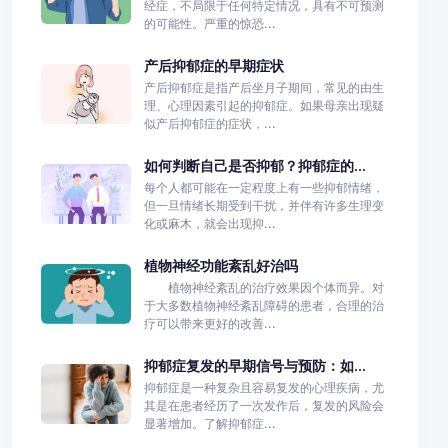
经症，不局限于任何特定情况，具有不可预测
的可能性。严重的惊恐...
产后抑郁症的早期症状
产后抑郁症是指产后坐月子期间，常见的由生
理、心理因素引起的抑郁症。如果母亲出现疑
似产后抑郁症的症状，...
如何判断自己是否抑郁？抑郁症的...
每个人都可能在一定程度上有一些抑郁情绪，
但一旦情绪长期受到干扰，并伴有许多生理变
化或麻木，就会出现抑...
植物神经功能紊乱好治吗
植物神经紊乱的治疗效果因个体而异。对
于大多数植物神经紊乱障碍的患者，合理的治
疗可以带来更好的改善...
抑郁症复发的早期信号与预防：如...
抑郁症是一种复杂且容易复发的心理疾病，尤
其是在患者经历了一次发作后，复发的风险会
显著增加。了解抑郁症...