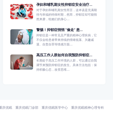
孕妇和哺乳期女性抑郁症安全治疗...
对于孕妇和哺乳期女性而言，这本该是充满期
待与幸福的特殊时期，然而，抑郁症却可能悄
然来袭，给她们的身心...
警惕！抑郁症悄悄 “偷走” 患...
抑郁症是一种常见且严重的精神心理疾病，它
不仅会给患者带来持续的情绪低落、兴趣减
退、自责自罪等情感方面...
高压工作人群如何自我预防抑郁症...
长期处于高压工作环境的人群，可以通过自我
调节来预防抑郁症的发生。具体方法包括：保
持积极心态，改变思维...
重庆优眠
重庆优眠门诊部
重庆优眠医学中心
重庆优眠精神心理专科